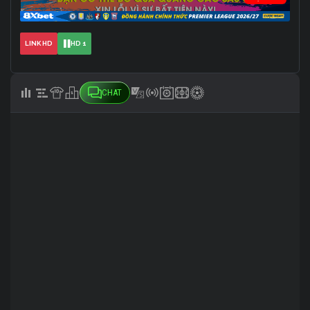
LINK HD
HD 1
CHAT