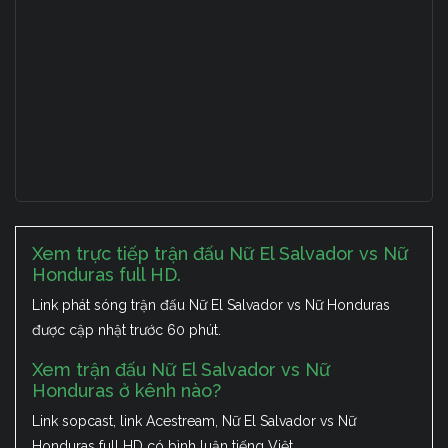
Xem trực tiếp trận đấu Nữ El Salvador vs Nữ
Honduras full HD.
Link phát sóng trận đấu Nữ El Salvador vs Nữ Honduras
được cập nhật trước 60 phút.
Xem trận đấu Nữ El Salvador vs Nữ
Honduras ở kênh nào?
Link sopcast, link Acestream, Nữ El Salvador vs Nữ
Honduras full HD có bình luận tiếng Việt.