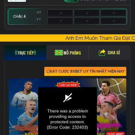
HT
-
-
-
CHÂU Á
FT
-
-
-
HT
HT
HT
-
-
-
-
-
-
-
-
-
Anh Em Muốn Tham Gia Đặt
FT
FT
FT
-
-
-
-
-
-
-
-
-
CHIA SẺ
TRỰC TIẾP
MÔ PHỎNG
ĐẶT CƯỢC 8XBET UY TÍN NHẤT HIỆN NAY