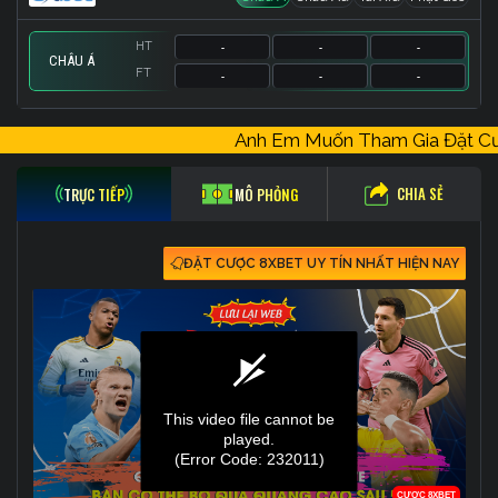
HT
-
-
-
CHÂU Á
FT
-
-
-
HT
HT
HT
-
-
-
-
-
-
-
-
-
Anh Em Muốn Tham Gia Đặt 
FT
FT
FT
-
-
-
-
-
-
-
-
-
CHIA SẺ
TRỰC TIẾP
MÔ PHỎNG
ĐẶT CƯỢC 8XBET UY TÍN NHẤT HIỆN NAY