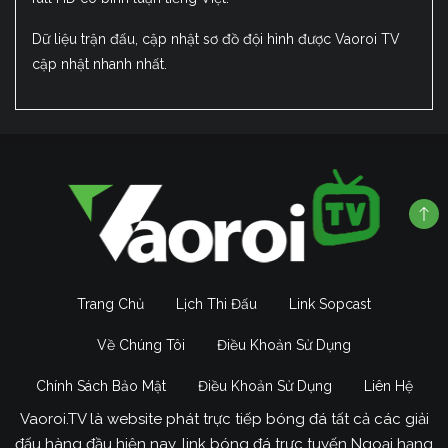
Dữ liệu trận đấu, cập nhật sơ đồ đội hình được Vaoroi TV
cập nhật nhanh nhất.
Trang Chủ
Lịch Thi Đấu
Link Sopcast
Về Chúng Tôi
Điều Khoản Sử Dụng
Chính Sách Bảo Mật
Điều Khoản Sử Dụng
Liên Hệ
Vaoroi.TV là website phát trực tiếp bóng đá tất cả các giải
đấu hàng đầu hiện nay, link bóng đá trực tuyến Ngoại hạng