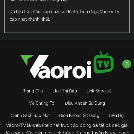
Dữ liệu trận đấu, cập nhật sơ đồ đội hình được Vaoroi TV
cập nhật nhanh nhất.
Trang Chủ
Lịch Thi Đấu
Link Sopcast
Về Chúng Tôi
Điều Khoản Sử Dụng
Chính Sách Bảo Mật
Điều Khoản Sử Dụng
Liên Hệ
Vaoroi.TV là website phát trực tiếp bóng đá tất cả các giải
đấu hàng đầu hiện nay, link bóng đá trực tuyến Ngoại hạng