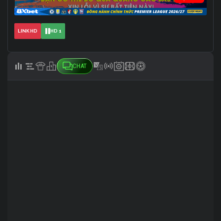
LINK HD
HD 1
CHAT