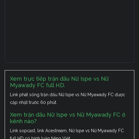
Xem trực tiếp trận đấu Nữ Ispe vs Nữ
Myawady FC full HD.
Link phát sóng trận đấu Nữ Ispe vs Nữ Myawady FC được
cập nhật trước 60 phút.
Xem trận đấu Nữ Ispe vs Nữ Myawady FC ở
kênh nào?
Link sopcast, link Acestream, Nữ Ispe vs Nữ Myawady FC
full HD có bình luận tiếng Việt.