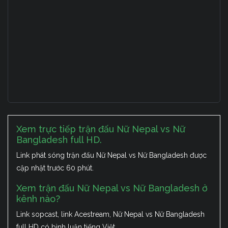
Xem trực tiếp trận đấu Nữ Nepal vs Nữ
Bangladesh full HD.
Link phát sóng trận đấu Nữ Nepal vs Nữ Bangladesh được
cập nhật trước 60 phút.
Xem trận đấu Nữ Nepal vs Nữ Bangladesh ở
kênh nào?
Link sopcast, link Acestream, Nữ Nepal vs Nữ Bangladesh
full HD có bình luận tiếng Việt.