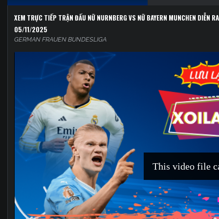
XEM TRỰC TIẾP TRẬN ĐẤU NỮ NURNBERG VS NỮ BAYERN MUNCHEN DIỄN RA
05/11/2025
GERMAN FRAUEN BUNDESLIGA