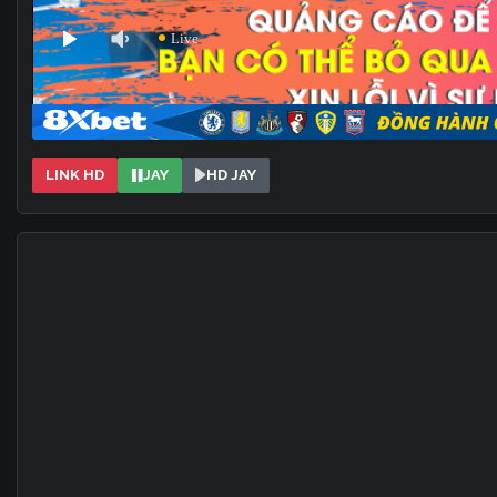
LINK HD
JAY
HD JAY