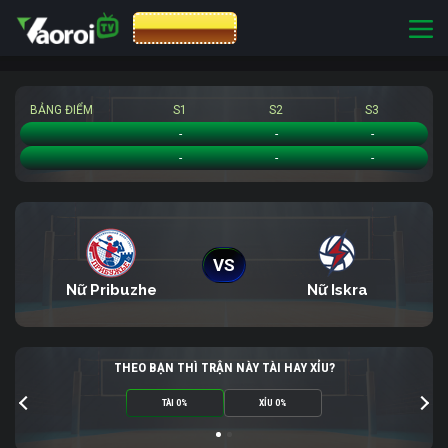
CƯỢC 8XBET
BẢNG ĐIỂM
S1
S2
S3
Nữ Pribuzhe
-
-
-
Nữ Iskra
-
-
-
VS
Nữ Pribuzhe
Nữ Iskra
THEO BẠN THÌ TRẬN NÀY TÀI HAY XỈU?
TÀI 0%
XỈU 0%