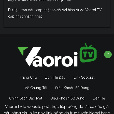
Dữ liệu trận đấu, cập nhật sơ đồ đội hình được Vaoroi TV
cập nhật nhanh nhất.
Trang Chủ
Lịch Thi Đấu
Link Sopcast
Về Chúng Tôi
Điều Khoản Sử Dụng
Chính Sách Bảo Mật
Điều Khoản Sử Dụng
Liên Hệ
Vaoroi.TV là website phát trực tiếp bóng đá tất cả các giải
đấu hàng đầu hiện nay, link bóng đá trực tuyến Ngoại hạng