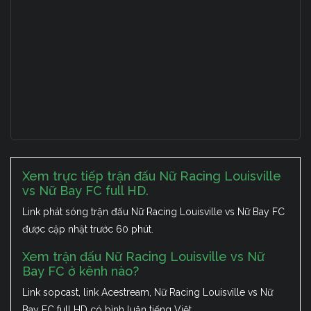
Xem trực tiếp trận đấu Nữ Racing Louisville
vs Nữ Bay FC full HD.
Link phát sóng trận đấu Nữ Racing Louisville vs Nữ Bay FC
được cập nhật trước 60 phút.
Xem trận đấu Nữ Racing Louisville vs Nữ
Bay FC ở kênh nào?
Link sopcast, link Acestream, Nữ Racing Louisville vs Nữ
Bay FC full HD có bình luận tiếng Việt.