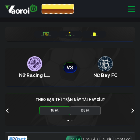
CƯỢC 8XBET
_
_
_
_
_
_
VS
Nữ Racing Louisville
Nữ Bay FC
THEO BẠN THÌ TRẬN NÀY TÀI HAY XỈU?
TÀI 0%
XỈU 0%
Châu Á
Châu Âu
Tài Xỉu
Phạt Góc