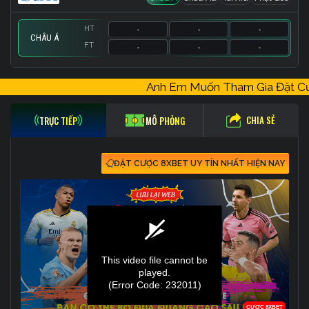
HT
-
-
-
CHÂU Á
FT
-
-
-
HT
HT
HT
-
-
-
-
-
-
-
-
-
Anh Em Muốn Tham Gia Đặt
FT
FT
FT
-
-
-
-
-
-
-
-
-
CHIA SẺ
TRỰC TIẾP
MÔ PHỎNG
ĐẶT CƯỢC 8XBET UY TÍN NHẤT HIỆN NAY