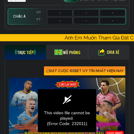
HT
-
-
-
CHÂU Á
FT
-
-
-
HT
HT
HT
-
-
-
-
-
-
-
-
-
Anh Em Muốn Tham Gia Đặt
FT
FT
FT
-
-
-
-
-
-
-
-
-
CHIA SẺ
TRỰC TIẾP
MÔ PHỎNG
ĐẶT CƯỢC 8XBET UY TÍN NHẤT HIỆN NAY