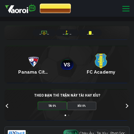
CƯỢC 8XBET
_
_
_
_
_
_
VS
Panama City FC
FC Academy
THEO BẠN THÌ TRẬN NÀY TÀI HAY XỈU?
TÀI 0%
XỈU 0%
Châu Á
Châu Âu
Tài Xỉu
Phạt Góc