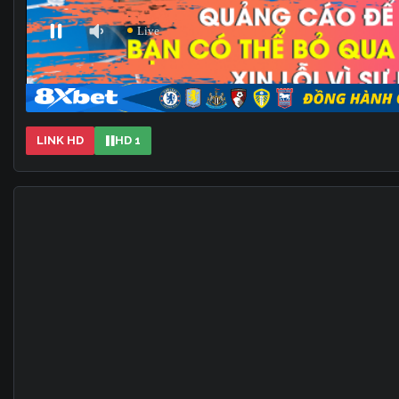
LINK HD
HD 1