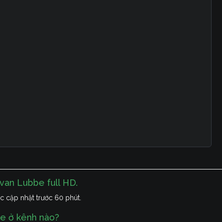
van Lubbe full HD.
c cập nhật trước 60 phút.
e ở kênh nào?