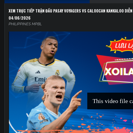
XEM TRỰC TIẾP TRẬN ĐẤU PASAY VOYAGERS VS CALOOCAN KANKALOO DIỄN
04/06/2026
PHILIPPINES MPBL