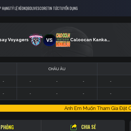
P HẠNG
TỶ LỆ KÈO
KQBD
LIVESCORE
TIN TỨC
TUYỂN DỤNG
say Voyagers
VS
Caloocan Kankaloo
CHÂU ÂU
-
-
-
-
-
-
-
-
-
-
Anh Em Muốn Tham Gia Đặt C
CHIA SẺ
 PHỎNG