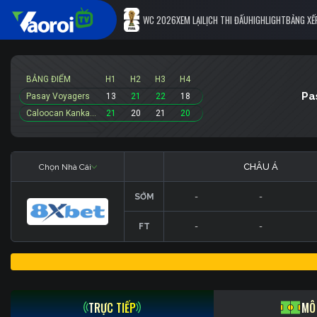
WC 2026
XEM LẠI
LỊCH THI ĐẤU
HIGHLIGHT
BẢNG XẾ
BẢNG ĐIỂM
H1
H2
H3
H4
Pa
Pasay Voyagers
13
21
22
18
Caloocan Kankaloo
21
20
21
20
CHÂU Á
Chọn Nhà Cái
SỚM
-
-
FT
-
-
TRỰC TIẾP
MÔ