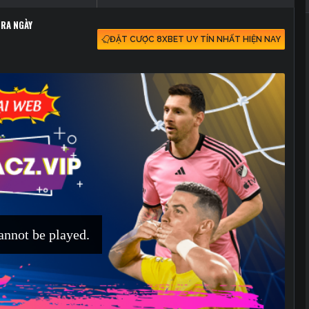
 RA NGÀY
ĐẶT CƯỢC 8XBET UY TÍN NHẤT HIỆN NAY