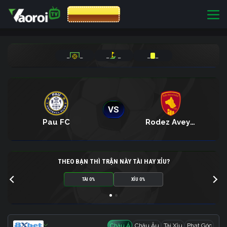
CƯỢC 8XBET
_
_
_
_
_
_
VS
Pau FC
Rodez Aveyron
THEO BẠN THÌ TRẬN NÀY TÀI HAY XỈU?
TÀI 0%
XỈU 0%
Châu Á
Châu Âu
Tài Xỉu
Phạt Góc