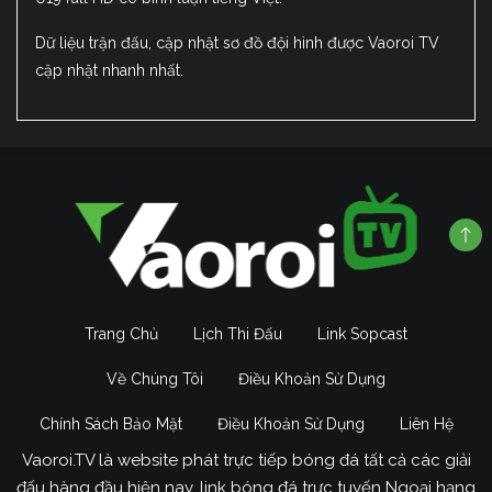
Dữ liệu trận đấu, cập nhật sơ đồ đội hình được Vaoroi TV
cập nhật nhanh nhất.
Trang Chủ
Lịch Thi Đấu
Link Sopcast
Về Chúng Tôi
Điều Khoản Sử Dụng
Chính Sách Bảo Mật
Điều Khoản Sử Dụng
Liên Hệ
Vaoroi.TV là website phát trực tiếp bóng đá tất cả các giải
đấu hàng đầu hiện nay, link bóng đá trực tuyến Ngoại hạng