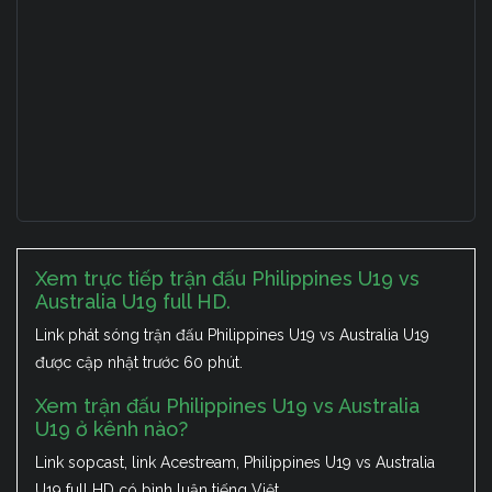
Xem trực tiếp trận đấu Philippines U19 vs
Australia U19 full HD.
Link phát sóng trận đấu Philippines U19 vs Australia U19
được cập nhật trước 60 phút.
Xem trận đấu Philippines U19 vs Australia
U19 ở kênh nào?
Link sopcast, link Acestream, Philippines U19 vs Australia
U19 full HD có bình luận tiếng Việt.