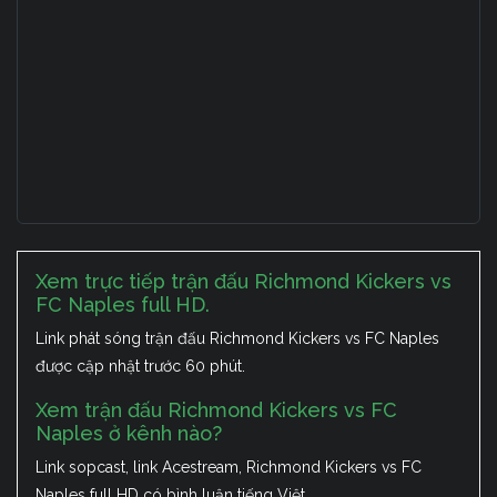
Xem trực tiếp trận đấu Richmond Kickers vs
FC Naples full HD.
Link phát sóng trận đấu Richmond Kickers vs FC Naples
được cập nhật trước 60 phút.
Xem trận đấu Richmond Kickers vs FC
Naples ở kênh nào?
Link sopcast, link Acestream, Richmond Kickers vs FC
Naples full HD có bình luận tiếng Việt.