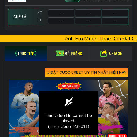
HT
-
-
-
CHÂU Á
FT
-
-
-
HT
HT
HT
-
-
-
-
-
-
-
-
-
Anh Em Muốn Tham Gia Đặt 
FT
FT
FT
-
-
-
-
-
-
-
-
-
CHIA SẺ
TRỰC TIẾP
MÔ PHỎNG
ĐẶT CƯỢC 8XBET UY TÍN NHẤT HIỆN NAY