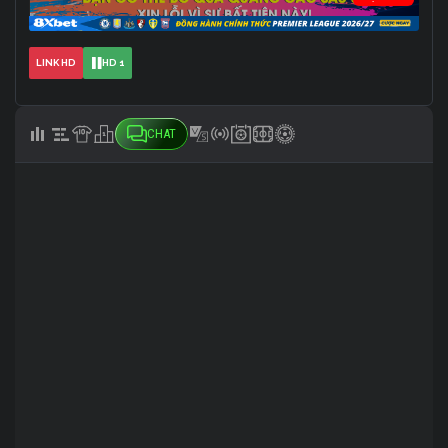
LINK HD
HD 1
CHAT