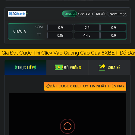
Châu Á
Châu Âu
Tài Xỉu
Ném Phạt
SỚM
0.9
-2.5
0.9
CHÂU Á
FT
0.83
-14.5
0.9
SỚM
SỚM
SỚM
2.25
0.9
-
163.5
0
-
1.66
0.9
-
 Gia Đặt Cược Thì Click Vào Quảng Cáo Của 8XBE
FT
FT
FT
1.1
21
-
183.5
0
-
0.71
1
-
CHIA SẺ
TRỰC TIẾP
MÔ PHỎNG
ĐẶT CƯỢC 8XBET UY TÍN NHẤT HIỆN NAY