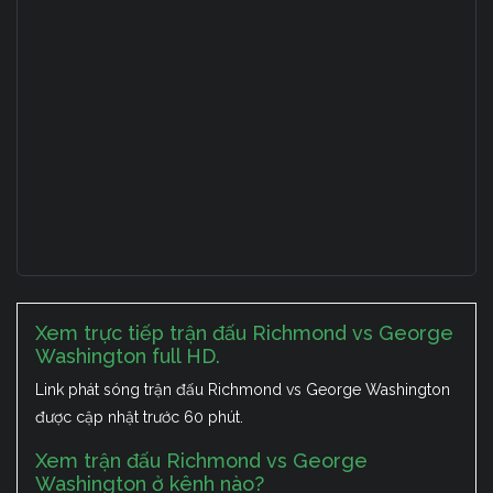
Xem trực tiếp trận đấu Richmond vs George
Washington full HD.
Link phát sóng trận đấu Richmond vs George Washington
được cập nhật trước 60 phút.
Xem trận đấu Richmond vs George
Washington ở kênh nào?