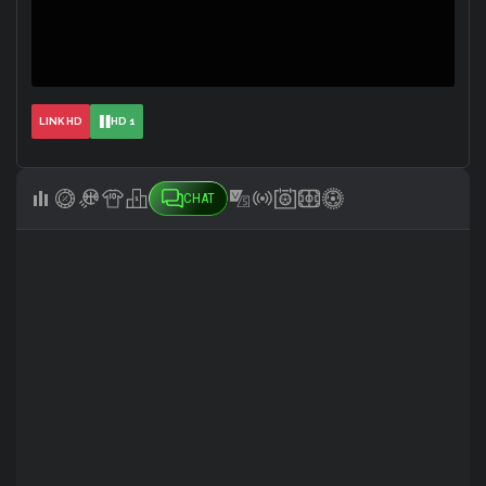
LINK HD
HD 1
CHAT