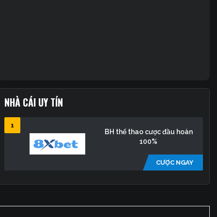
NHÀ CÁI UY TÍN
1
BH thể thao cược đầu hoàn
100%
CƯỢC NGAY