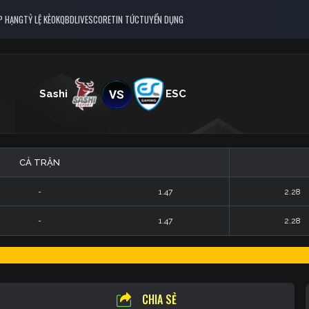
P HẠNG
TỶ LỆ KÈO
KQBD
LIVESCORE
TIN TỨC
TUYỂN DỤNG
Sashi
VS
ESC
CẢ TRẬN
-
1.47
2.28
-
1.47
2.28
CHIA SẺ