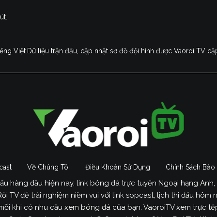
út.
ếng Việt.
Dữ liệu trận đấu, cập nhật sơ đồ đội hình được Vaoroi TV cậ
cast
Về Chúng Tôi
Điều Khoản Sử Dụng
Chính Sách Bảo
đấu hàng đầu hiện nay, link bóng đá trực tuyến Ngoại hạng Anh, 
TV để trải nghiệm niềm vui với link sopcast, lịch thi đấu hôm n
mỗi khi có nhu cầu xem bóng đá của bạn. VaoroiTV xem trực tếp 