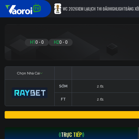
WC 2026
XEM LẠI
LỊCH THI ĐẤU
HIGHLIGHT
BẢNG XẾ
H1
0
-
0
H2
0
-
0
Chọn Nhà Cái
SỚM
2.61
FT
2.61
TRỰC TIẾP