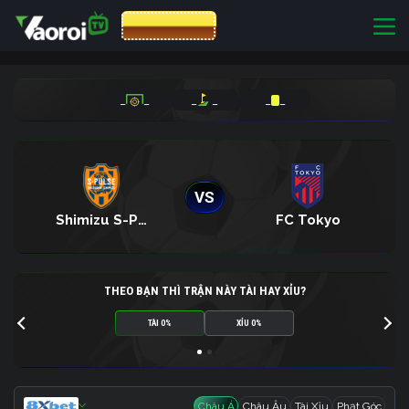
CƯỢC 8XBET
_
_
_
_
_
_
VS
Shimizu S-Pulse
FC Tokyo
THEO BẠN THÌ TRẬN NÀY TÀI HAY XỈU?
TÀI 0%
XỈU 0%
Châu Á
Châu Âu
Tài Xỉu
Phạt Góc