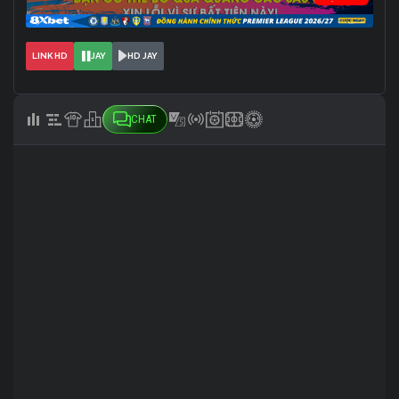
LINK HD
JAY
HD JAY
CHAT