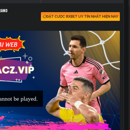
RANO
ĐẶT CƯỢC 8XBET UY TÍN NHẤT HIỆN NAY