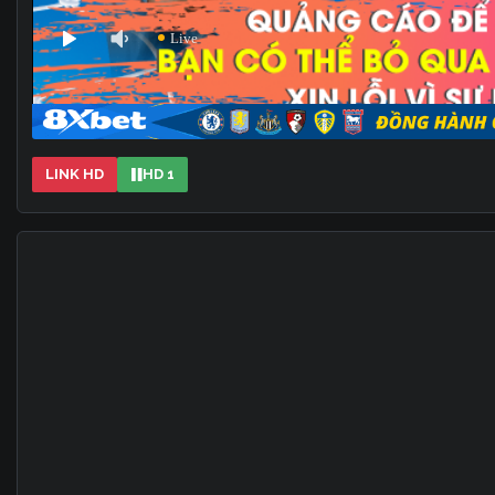
LINK HD
HD 1