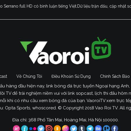
o Serrano full HD có bình luận tiếng Việt.
Dữ liệu trận đấu, cập nhật 
cast
Về Chúng Tôi
Điều Khoản Sử Dụng
Chính Sách Bảo
đấu hàng đầu hiện nay, link bóng đá trực tuyến Ngoại hạng Anh, 
TV để trải nghiệm niềm vui với link sopcast, lịch thi đấu hôm n
mỗi khi có nhu cầu xem bóng đá của bạn. VaoroiTV xem trực tếp 
u: Opta Sports, whoscored. © Copyright 2018 Vao Roi TV. All rig
Địa chỉ: 368 Phố Tân Mai, Hoàng Mai, Hà Nội 100000.