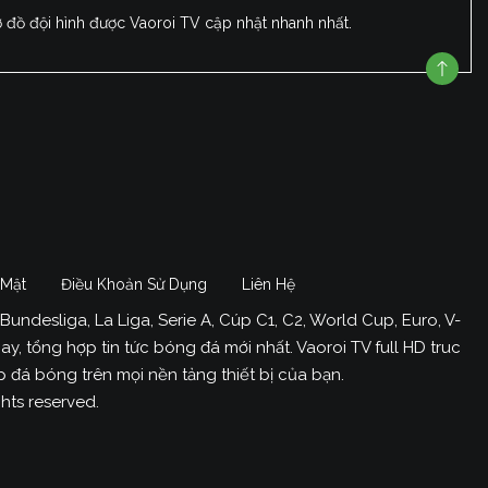
sơ đồ đội hình được Vaoroi TV cập nhật nhanh nhất.
 Mật
Điều Khoản Sử Dụng
Liên Hệ
Bundesliga, La Liga, Serie A, Cúp C1, C2, World Cup, Euro, V-
ay, tổng hợp tin tức bóng đá mới nhất. Vaoroi TV full HD truc
đá bóng trên mọi nền tảng thiết bị của bạn.
hts reserved.