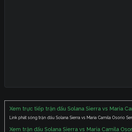
Xem trực tiếp trận đấu Solana Sierra vs Maria Ca
Link phát sóng trận đấu Solana Sierra vs Maria Camila Osorio Se
Xem trận đấu Solana Sierra vs Maria Camila Oso