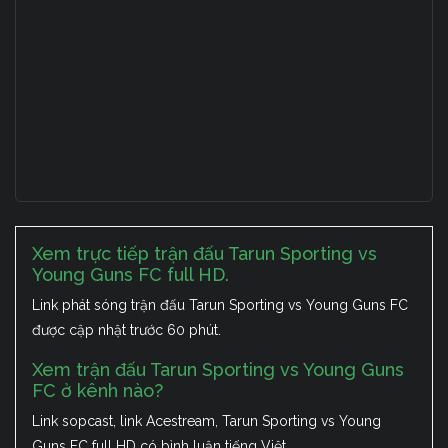
Xem trực tiếp trận đấu Tarun Sporting vs
Young Guns FC full HD.
Link phát sóng trận đấu Tarun Sporting vs Young Guns FC
được cập nhật trước 60 phút.
Xem trận đấu Tarun Sporting vs Young Guns
FC ở kênh nào?
Link sopcast, link Acestream, Tarun Sporting vs Young
Guns FC full HD có bình luận tiếng Việt.