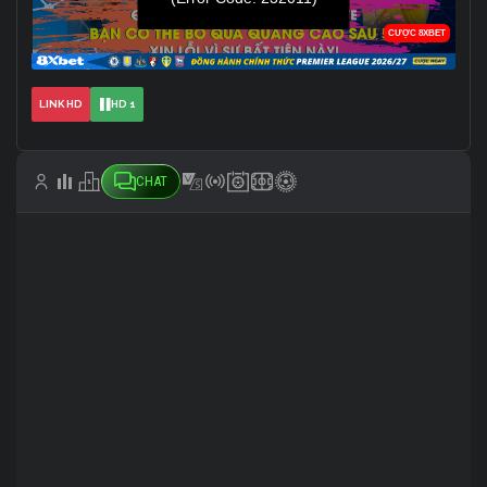
LINK HD
HD 1
CHAT