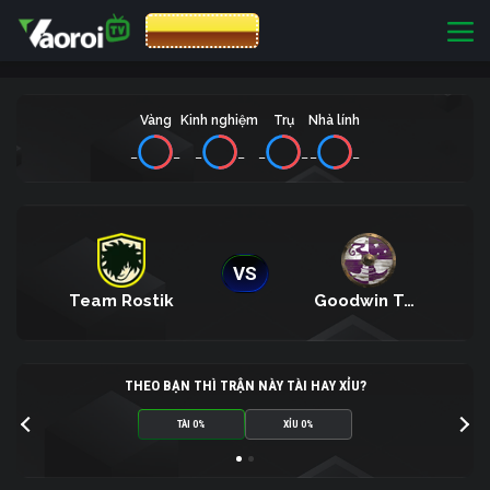
CƯỢC 8XBET
Vàng
Kinh nghiệm
Trụ
Nhà lính
_
_
_
_
_
_
_
_
VS
Team Rostik
Goodwin Team
THEO BẠN THÌ TRẬN NÀY TÀI HAY XỈU?
TÀI 0%
XỈU 0%