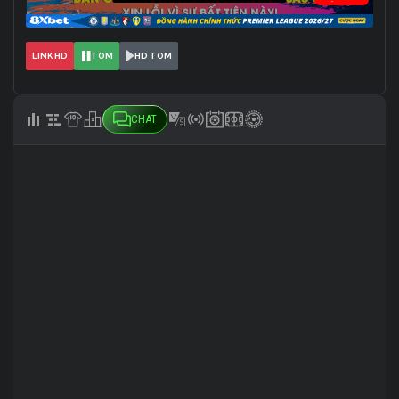
LINK HD
TOM
HD TOM
CHAT