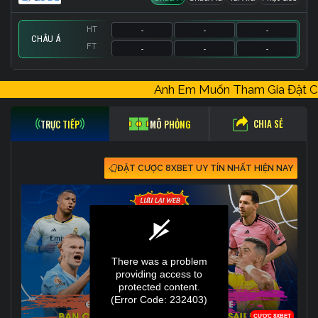
HT
-
-
-
CHÂU Á
FT
-
-
-
HT
HT
HT
-
-
-
-
-
-
-
-
-
Anh Em Muốn Tham Gia Đặt
FT
FT
FT
-
-
-
-
-
-
-
-
-
CHIA SẺ
TRỰC TIẾP
MÔ PHỎNG
ĐẶT CƯỢC 8XBET UY TÍN NHẤT HIỆN NAY