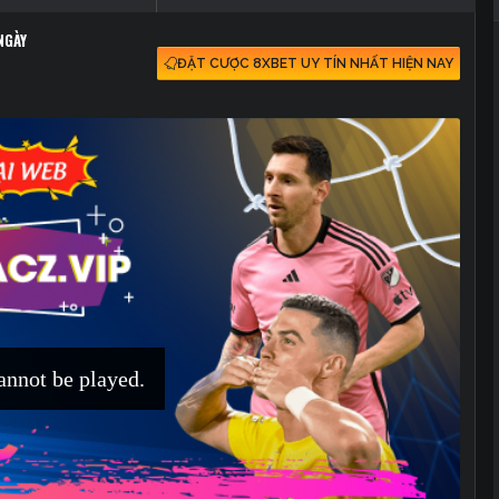
NGÀY
ĐẶT CƯỢC 8XBET UY TÍN NHẤT HIỆN NAY