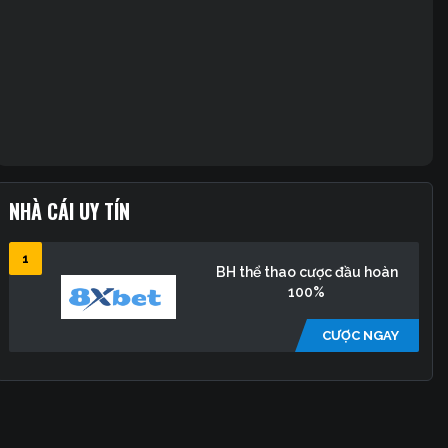
NHÀ CÁI UY TÍN
1
BH thể thao cược đầu hoàn
100%
CƯỢC NGAY