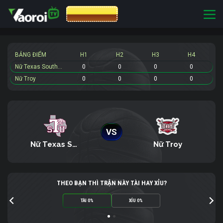
CƯỢC 8XBET
BẢNG ĐIỂM
H1
H2
H3
H4
Nữ Texas Southern
0
0
0
0
Nữ Troy
0
0
0
0
VS
Nữ Texas Southern
Nữ Troy
THEO BẠN THÌ TRẬN NÀY TÀI HAY XỈU?
TÀI 0%
XỈU 0%