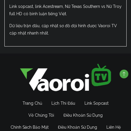
Link sopcast, link Acestream, Nữ Texas Southern vs Nữ Troy
full HD có bình luận tiếng Việt.
Dữ liệu trận đấu, cập nhật sơ đồ đội hình được Vaoroi TV
cập nhật nhanh nhất.
Trang Chủ
Lịch Thi Đấu
Link Sopcast
Về Chúng Tôi
Điều Khoản Sử Dụng
Chính Sách Bảo Mật
Điều Khoản Sử Dụng
Liên Hệ