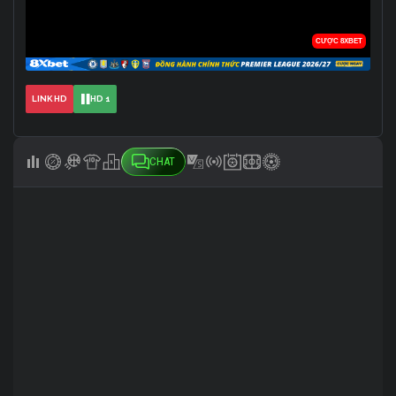
LINK HD
HD 1
CHAT