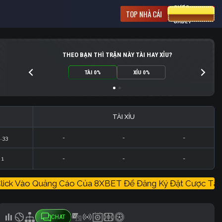
CƯỢC
TOP NHÀ CÁI
8XBET
THEO BẠN THÌ TRẬN NÀY TÀI HAY XỈU?
TÀI 0%
XỈU 0%
TÀI XỈU
1.33
-
-
-
1
-
-
-
Click Vào Quảng Cáo Của 8XBET Để Đăng Ký Đặt C
CHAT