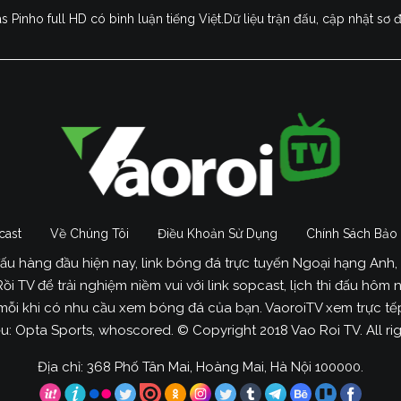
Pinho full HD có bình luận tiếng Việt.
Dữ liệu trận đấu, cập nhật sơ 
cast
Về Chúng Tôi
Điều Khoản Sử Dụng
Chính Sách Bảo
đấu hàng đầu hiện nay, link bóng đá trực tuyến Ngoại hạng Anh, 
TV để trải nghiệm niềm vui với link sopcast, lịch thi đấu hôm n
mỗi khi có nhu cầu xem bóng đá của bạn. VaoroiTV xem trực tếp 
u: Opta Sports, whoscored. © Copyright 2018 Vao Roi TV. All rig
Địa chỉ: 368 Phố Tân Mai, Hoàng Mai, Hà Nội 100000.