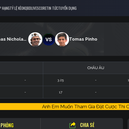
P HẠNG
TỶ LỆ KÈO
KQBD
LIVESCORE
TIN TỨC
TUYỂN DỤNG
Thomas Nicholas Gadecki
VS
Tomas Pinho
CHÂU ÂU
-
3.25
-
-
17
-
Anh Em Muốn Tham Gia Đặt Cược Thì 
CHIA SẺ
 PHỎNG