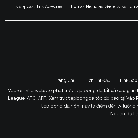
Link sopcast, link Acestream, Thomas Nicholas Gadecki vs Tomas 
Trang Chủ
Lịch Thi Đấu
Link Sop
Vaoroi.TV là website phát trực tiếp bóng đá tất cả các giải 
League, AFC, AFF… Xem tructiepbongda tốc độ cao tại Vào Rồi 
tiep bong da hôm nay là điểm đến lý tưởng 
Nguồn dữ liệ