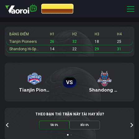
CƯỢC 8XBET
BẢNG ĐIỂM
H1
H2
H3
H4
Tianjin Pioneers
26
32
18
25
Shandong Hi-Speed
14
22
29
31
VS
Tianjin Pioneers
Shandong Hi-Speed
THEO BẠN THÌ TRẬN NÀY TÀI HAY XỈU?
TÀI 0%
XỈU 0%