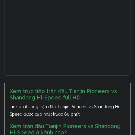
Xem trực tiếp trận đấu Tianjin Pioneers vs
Shandong Hi-Speed full HD.
Link phát sóng trận đấu Tianjin Pioneers vs Shandong Hi-
Speed được cập nhật trước 60 phút.
Xem trận đấu Tianjin Pioneers vs Shandong
Hi-Speed ở kênh nào?