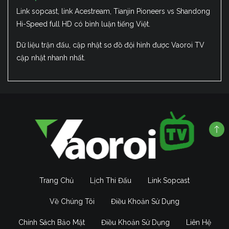
Link sopcast, link Acestream, Tianjin Pioneers vs Shandong
Hi-Speed full HD có bình luận tiếng Việt.
Dữ liệu trận đấu, cập nhật sơ đồ đội hình được Vaoroi TV
cập nhật nhanh nhất.
Trang Chủ
Lịch Thi Đấu
Link Sopcast
Về Chúng Tôi
Điều Khoản Sử Dụng
Chính Sách Bảo Mật
Điều Khoản Sử Dụng
Liên Hệ