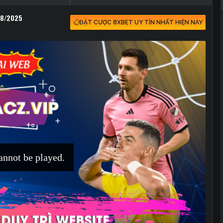
08/2025
ĐẶT CƯỢC 8XBET UY TÍN NHẤT HIỆN NAY