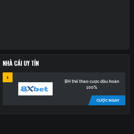
NHÀ CÁI UY TÍN
1
BH thể thao cược đầu hoàn
100%
CƯỢC NGAY