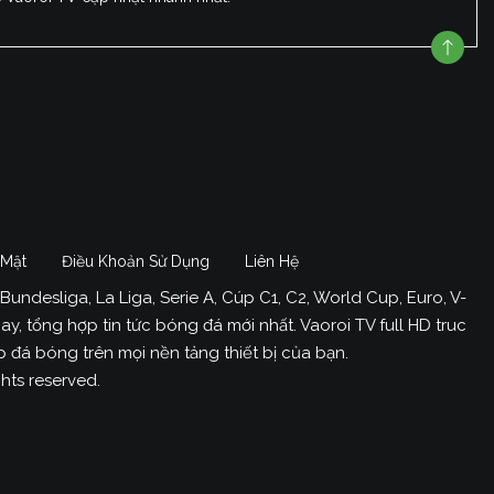
 Mật
Điều Khoản Sử Dụng
Liên Hệ
Bundesliga, La Liga, Serie A, Cúp C1, C2, World Cup, Euro, V-
ay, tổng hợp tin tức bóng đá mới nhất. Vaoroi TV full HD truc
đá bóng trên mọi nền tảng thiết bị của bạn.
hts reserved.