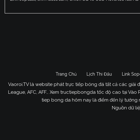
Trang Chủ
Lịch Thi Đấu
Link Sop
Vaoroi.TV là website phát trực tiếp bóng đá tất cả các giải 
League, AFC, AFF… Xem tructiepbongda tốc độ cao tại Vào Rồi 
tiep bong da hôm nay là điểm đến lý tưởng 
Nguồn dữ liệ