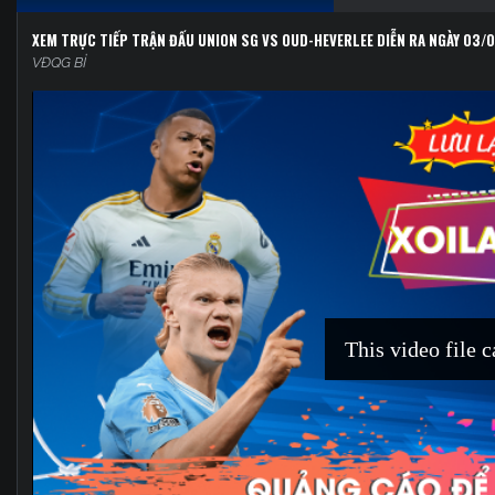
XEM TRỰC TIẾP TRẬN ĐẤU UNION SG VS OUD-HEVERLEE DIỄN RA NGÀY 03/
VĐQG BỈ