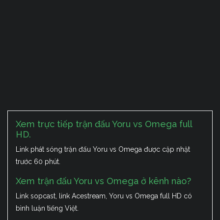
Xem trực tiếp trận đấu Yoru vs Omega full
HD.
Link phát sóng trận đấu Yoru vs Omega được cập nhật
trước 60 phút.
Xem trận đấu Yoru vs Omega ở kênh nào?
Link sopcast, link Acestream, Yoru vs Omega full HD có
bình luận tiếng Việt.