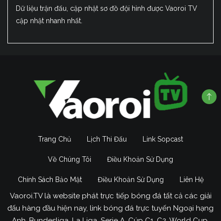
Dữ liệu trận đấu, cập nhật sơ đồ đội hình được Vaoroi TV
cập nhật nhanh nhất.
Trang Chủ
Lịch Thi Đấu
Link Sopcast
Về Chúng Tôi
Điều Khoản Sử Dụng
Chính Sách Bảo Mật
Điều Khoản Sử Dụng
Liên Hệ
Vaoroi.TV là website phát trực tiếp bóng đá tất cả các giải
đấu hàng đầu hiện nay, link bóng đá trực tuyến Ngoại hạng
Anh, Bundesliga, La Liga, Serie A, Cúp C1, C2, World Cup,