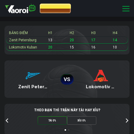
CƯỢC 8XBET
BẢNG ĐIỂM
H1
H2
H3
H4
Zenit Petersburg
13
20
17
14
Lokomotiv Kuban
20
15
16
10
VS
Zenit Petersburg
Lokomotiv Kuban
THEO BẠN THÌ TRẬN NÀY TÀI HAY XỈU?
TÀI 0%
XỈU 0%